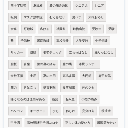
前十字靱帯
夏風邪
膝の痛み原因
シニア犬
シニア
転倒
マスク熱中症
むくみ取り
夏バテ
大根おろし
食事
可動域
広げる
祇園祭
動物病院
受験生
受験
塾
予備校
家庭教師
高校受験
大学受験
中学受験
サッカー
成績
姿勢チェック
立ちっぱなし
座りっぱなし
腱板
言葉
膝の裏の痛み
膝の裏
市民ランナー
食欲不振
土用
夏の土用
高温多湿
大円筋
肩甲挙筋
筋力
片足立ち
糖質制限
食事制限
体のクセ
痛くなるのは理由がある
感染
もみ屋
小指の痛み
パソコン
キーボード
ひじ
ねじれ
見分け方
後遺症
甲子園
高校野球甲子園コロナ
正しい体の使い方
股関節かたい