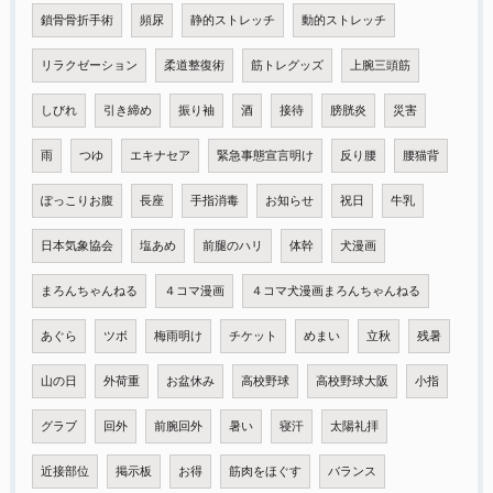
鎖骨骨折手術
頻尿
静的ストレッチ
動的ストレッチ
リラクゼーション
柔道整復術
筋トレグッズ
上腕三頭筋
しびれ
引き締め
振り袖
酒
接待
膀胱炎
災害
雨
つゆ
エキナセア
緊急事態宣言明け
反り腰
腰猫背
ぽっこりお腹
長座
手指消毒
お知らせ
祝日
牛乳
日本気象協会
塩あめ
前腿のハリ
体幹
犬漫画
まろんちゃんねる
４コマ漫画
４コマ犬漫画まろんちゃんねる
あぐら
ツボ
梅雨明け
チケット
めまい
立秋
残暑
山の日
外荷重
お盆休み
高校野球
高校野球大阪
小指
グラブ
回外
前腕回外
暑い
寝汗
太陽礼拝
近接部位
掲示板
お得
筋肉をほぐす
バランス