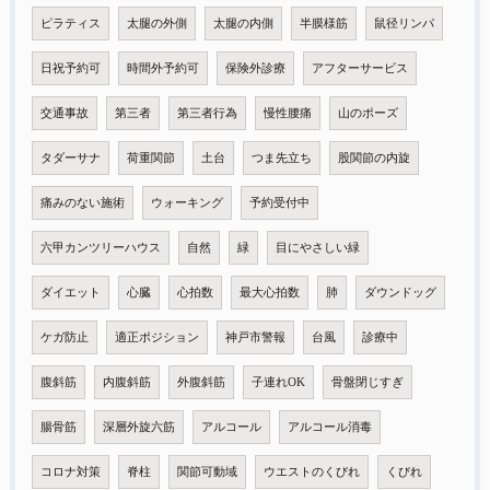
ピラティス
太腿の外側
太腿の内側
半膜様筋
鼠径リンパ
日祝予約可
時間外予約可
保険外診療
アフターサービス
交通事故
第三者
第三者行為
慢性腰痛
山のポーズ
タダーサナ
荷重関節
土台
つま先立ち
股関節の内旋
痛みのない施術
ウォーキング
予約受付中
六甲カンツリーハウス
自然
緑
目にやさしい緑
ダイエット
心臓
心拍数
最大心拍数
肺
ダウンドッグ
ケガ防止
適正ポジション
神戸市警報
台風
診療中
腹斜筋
内腹斜筋
外腹斜筋
子連れOK
骨盤閉じすぎ
腸骨筋
深層外旋六筋
アルコール
アルコール消毒
コロナ対策
脊柱
関節可動域
ウエストのくびれ
くびれ