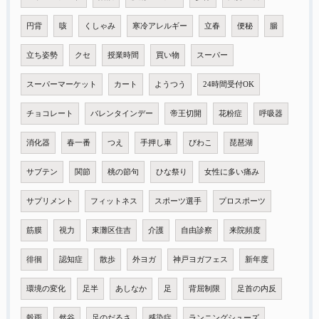
円背
咳
くしゃみ
寒冷アレルギー
立春
便秘
腸
立ち姿勢
クセ
授業時間
買い物
スーパー
スーパーマーケット
カート
ようつう
24時間受付OK
チョコレート
バレンタインデー
帝王切開
花粉症
呼吸器
消化器
春一番
つえ
手押し車
びわこ
琵琶湖
サブテン
関節
桃の節句
ひな祭り
女性に多い痛み
サプリメント
フィットネス
スポーツ選手
プロスポーツ
筋膜
視力
東灘区住吉
介護
自由診察
来院頻度
徘徊
認知症
散歩
外ヨガ
神戸ヨガフェス
新年度
環境の変化
足半
あしなか
足
背屈制限
足首の内反
穀雨
然谷
足のだるさ
感染症
ランニングシューズ