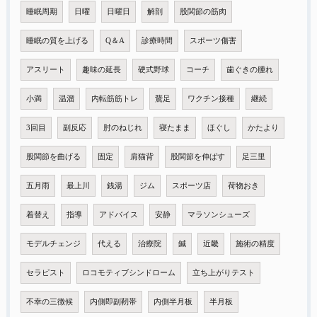
睡眠周期
日曜
日曜日
解剖
股関節の筋肉
睡眠の質を上げる
Q＆A
診療時間
スポーツ傷害
アスリート
趣味の延長
硬式野球
コーチ
歯ぐきの腫れ
小満
温溜
内転筋筋トレ
鵞足
ワクチン接種
継続
3回目
副反応
肘のねじれ
寝たまま
ほぐし
かたより
股関節を曲げる
固定
肩猫背
股関節を伸ばす
足三里
五月雨
最上川
銭湯
ジム
スポーツ店
荷物おき
着替え
指導
アドバイス
安静
マラソンシューズ
モデルチェンジ
代える
治療院
鍼
近畿
施術の精度
セラピスト
ロコモティブシンドローム
立ち上がりテスト
不幸の三徴候
内側即副靭帯
内側半月板
半月板