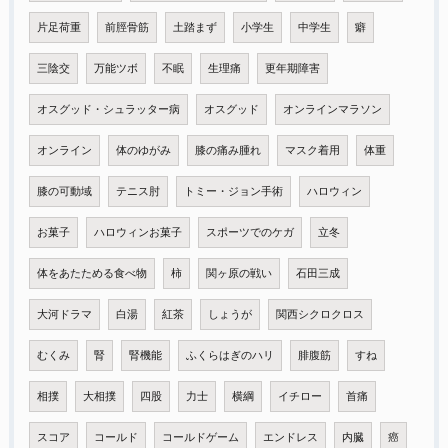
片足荷重
前脛骨筋
土踏まず
小学生
中学生
癖
三陰交
万能ツボ
不眠
生理痛
更年期障害
オスグッド・シュラッター病
オスグッド
オンラインマラソン
オンライン
体のゆがみ
膝の痛み腫れ
マスク着用
体重
膝の可動域
テニス肘
トミー・ジョン手術
ハロウィン
お菓子
ハロウィンお菓子
スポーツでのケガ
立冬
体をあたためる食べ物
柿
関ヶ原の戦い
石田三成
大河ドラマ
白湯
紅茶
しょうが
関西シクロクロス
むくみ
腎
腎機能
ふくらはぎのハリ
腓腹筋
すね
相撲
大相撲
四股
力士
横綱
イチロー
首痛
スコア
コールド
コールドゲーム
エンドレス
内臓
癌