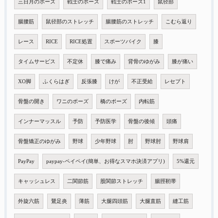
三日月のポーズ
戦士のポーズ
戦士のポーズ1
鼠径部
腸腰筋
鼠径部のストレッチ
腸腰筋のストレッチ
こむら返り
レース
RICE
RICE処置
スポーツバイク
膝
タイムサービス
不定休
膝で痛み
背骨のゆがみ
膝が痛い
XO脚
ふくらはぎ
反張膝
けが
不正受給
レセプト
骨盤の開き
ワニのポーズ
橋のポーズ
内転筋
インナーマッスル
予防
予防医学
骨盤の後傾
頭痛
骨盤矯正のゆがみ
野球
少年野球
肘
野球肘
野球肩
PayPay
paypay-ペイペイ(簡単、お得なスマホ決済アプリ)
5%還元
キャッシュレス
二関節筋
股関節ストレッチ
腸脛靭帯
外旋六筋
鵞足炎
薄筋
大腿四頭筋
大腿直筋
縫工筋