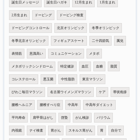
誕生日メッセージ
誕生日ハガキ
12月生まれ
1月生まれ
2月生まれ
ドーピング
ドーピング検査
ドーピングコントロール
北京オリンピック
冬季オリンピック
冬季北京オリンピック
フィギュアスケート
二十四節気
厲兌
表情筋
意識高い
コミュニケーション
メタボ
メタボリックシンドローム
特定健診
血圧
血糖
脂質
コレステロール
悪玉菌
中性脂肪
東京マラソン
びわこ毎日マラソン
名古屋ウイメンズマラソン
ケア
帯状疱疹
腰椎ヘルニア
腰椎すべり症
中高年
中高年ダイエット
平均寿命
肩甲骨はがし
啓蟄
がん検診
バリウム
内視鏡
ナイ検査
胃がん
スキルス胃がん
胃
自分で