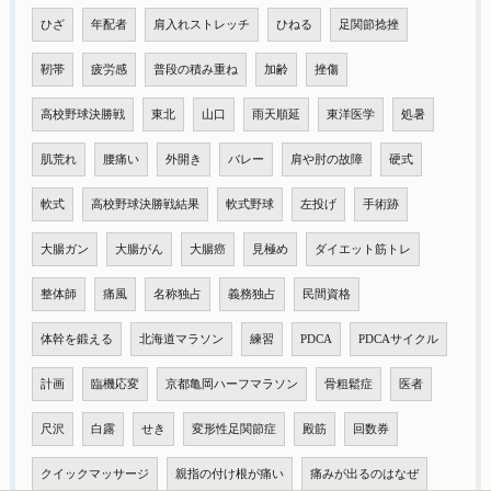
ひざ
年配者
肩入れストレッチ
ひねる
足関節捻挫
靭帯
疲労感
普段の積み重ね
加齢
挫傷
高校野球決勝戦
東北
山口
雨天順延
東洋医学
処暑
肌荒れ
腰痛い
外開き
バレー
肩や肘の故障
硬式
軟式
高校野球決勝戦結果
軟式野球
左投げ
手術跡
大腸ガン
大腸がん
大腸癌
見極め
ダイエット筋トレ
整体師
痛風
名称独占
義務独占
民間資格
体幹を鍛える
北海道マラソン
練習
PDCA
PDCAサイクル
計画
臨機応変
京都亀岡ハーフマラソン
骨粗鬆症
医者
尺沢
白露
せき
変形性足関節症
殿筋
回数券
クイックマッサージ
親指の付け根が痛い
痛みが出るのはなぜ