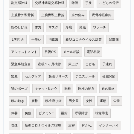
副交感神経
交感神経副交感神経
雑談
手技
こどもの骨折
上腕骨外顆骨折
上腕骨顆上骨折
肩の痛み
尺骨神経麻痺
指のしびれ
体力
マスク
厚底
薄底
ワラーチ
１割引き
手洗い
消毒液
新型コロナウイルス対策
背部痛
アジャストメント
日祝OK
メール相談
電話相談
緊急事態宣言
産後１ヶ月検診
床上げ
こども
子連れ
出産
セルフケア
筋膜リリース
テニスボール
仙腸関節
猫のポーズ
キャット&カウ
胸椎
胸椎の動き
首の動き
腰の動き
腰椎
腰椎滑り症
男女差
女性
運動
栄養
休養
免疫
ビタミンC
亜鉛
呼吸障害
味覚障害
喫煙
新型コロナウイルス喫煙
三密
肺がん
インターハイ