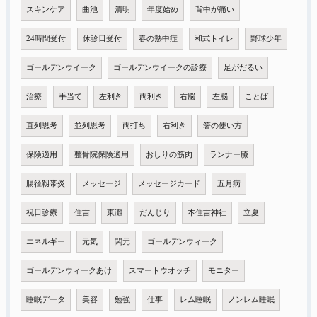
スキンケア
曲池
清明
年度始め
背中が痛い
24時間受付
休診日受付
春の熱中症
和式トイレ
野球少年
ゴールデンウイーク
ゴールデンウイークの診療
足がだるい
治療
手当て
左利き
両利き
右脳
左脳
ことば
直列思考
並列思考
両打ち
右利き
箸の使い方
保険適用
整骨院保険適用
おしりの筋肉
ランナー膝
腸径靱帯炎
メッセージ
メッセージカード
五月病
祝日診療
住吉
東灘
だんじり
本住吉神社
立夏
エネルギー
元気
関元
ゴールデンウィーク
ゴールデンウィークあけ
スマートウオッチ
モニター
睡眠データ
美容
勉強
仕事
レム睡眠
ノンレム睡眠