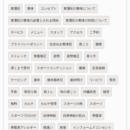
東灘区
整体
コンセプト
東灘区の整体について
東灘区の整体の必要とされる理由
東灘区の整体の内容について
サービス
メニュー
スタッフ
アクセス
ご予約
プライバシーポリシー
住吉ゆき整体院
肩こり
腰痛
ストレッチ
骨盤矯正
姿勢
姿勢矯正
座り方
遅くまで受付
スポーツコンディション
膝痛
足首捻挫
テーピング
連休
連休最終日
連休明け
リハビリ
骨折
手術
骨切り術
筋トレ
秋の肩こり
内臓疾患
猫背
無料
カルテ
カルテ管理
スポーツの秋
スポーツ
スポーツでのけが
自律神経
自律神経の乱れ
寒暖差
寒暖差アレルギー
寝違い
産後
インフォームドコンセント