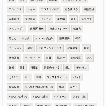
アシックス
ナイキ
コロナウイルス
肘を曲げる
骨盤前傾
国家資格
関係法規
クチコミ
柔整師
親子
スマホ首
ぎっくり背中
東灘区 整体
腰痛ストレッチ
鍛え方
肩こりストレッチ
ストレッチ効果
座り姿勢
椅子
クッション
頻度
セルフメンテナンス
乾燥対策
老化
施術回数
バリヤフリー
道具
施術後
好転反応
痛み
施術
鼻水
胃腸炎
胃腸炎うつる
握力
箸を持つ
えんぴつ
筆圧
原因
ジャストフィット
バット
腰痛原因
年末年始休業のお知らせ
体調
かかと
かかとひび割れ
かかとの痛み
ハイヒール
アキレス腱