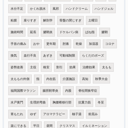
水分不足
かくれ脱水
風邪
ハンドクリーム
ハンドジェル
粘膜
座りすぎ
解剖学
骨盤の閉じすぎ
土曜日
施術時間
延長
腱鞘炎
ドケルバン病
ばね指
腱鞘
手首の痛み
おや
更年期
肘痛
乾燥
加湿器
コロナ
換気
血行不良
あずき
可動域制限
らくだのポーズ
姿勢改善
主役
格安
割引
効果
治療効果
太もも
太ももの外側
指
内在筋
介護施設
高知
秋季大会
福岡国際マラソン
腸脛靭帯炎
内股
脊柱間狭窄症
水戸黄門
生理的弯曲
胸腰椎移行部
抗重力筋
冬至
胃もたれ
ゆず
アロマテラピー
柚子湯
前屈み
楽にできる
平日
昼間
クリスマス
イルミネーション