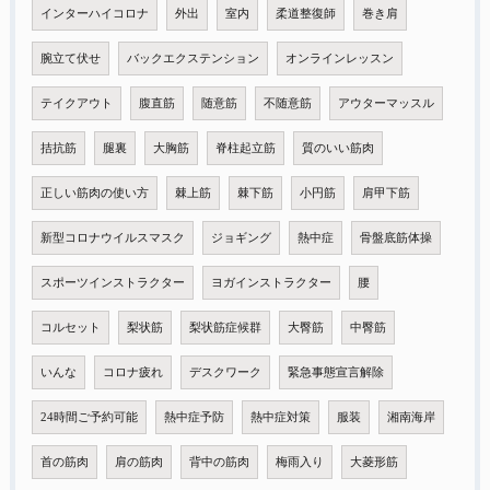
インターハイコロナ
外出
室内
柔道整復師
巻き肩
腕立て伏せ
バックエクステンション
オンラインレッスン
テイクアウト
腹直筋
随意筋
不随意筋
アウターマッスル
拮抗筋
腿裏
大胸筋
脊柱起立筋
質のいい筋肉
正しい筋肉の使い方
棘上筋
棘下筋
小円筋
肩甲下筋
新型コロナウイルスマスク
ジョギング
熱中症
骨盤底筋体操
スポーツインストラクター
ヨガインストラクター
腰
コルセット
梨状筋
梨状筋症候群
大臀筋
中臀筋
いんな
コロナ疲れ
デスクワーク
緊急事態宣言解除
24時間ご予約可能
熱中症予防
熱中症対策
服装
湘南海岸
首の筋肉
肩の筋肉
背中の筋肉
梅雨入り
大菱形筋