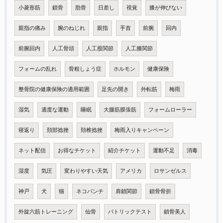
小菱形筋
鎖骨
肋骨
日差し
視覚
膝が伸びない
親指の痛み
腕のねじれ
親指
手首
前腕
回内
前腕回内
人工骨頭
人工股関節
人工膝関節
フォームの乱れ
骨粗しょう症
ホルモン
健康保険
整骨院の健康保険の適用範囲
足先の開き
外転筋
梅雨
湿気
適度な運動
睡眠
大腿筋膜張筋
フォームローラー
寝返り
頚部捻挫
頚椎捻挫
梅雨入りキャンペーン
ネット配信
お得なチケット
紹介チケット
運動不足
消毒
湿度
気圧
変わりやすい天気
アメリカ
ロサンゼルス
神戸
犬
猫
ネコパンチ
肩鎖関節
鎖骨骨折
外旋六筋トレーニング
仙骨
パトリックテスト
鎖骨美人