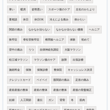
寒い
暖房
姿勢悪い
スポーツ後のケア
左右のかたより
要相談
休日
休日OK
冷えによる痛み
体かたい
関節の痛み
なかなか治らない
なかなか治らない腰痛
ヘルニア
狭窄症
脊柱管狭窄症
椎間板ヘルニア
体験
初めて
背中の痛み
うつ
自律神経失調症
大阪マラソン
松江城マラソン
マラソン後のケア
故障
出張診療
施術料金
保険
保険診療
整体院
キャッシュレス決済
クレジットカード
ペイペイ
股関節の痛み
足首の痛み
産前産後の整体
産前の整体
産後の整体
産後の骨盤矯正
妊婦
人工関節
遺伝
ガン
背骨
冬
筋肉