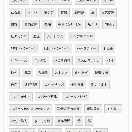
筋肉かたい
ランナーズステーション
筋肉のかたさ
肩甲骨
左右差
ストレートネック
骨盤
肩関節
肩
自費診療
自費
自由診療
冬場
冬場に多いけが
足つり
肉離れ
ビタミンD
血流
カルシウム
インフルエンザ
無料キャンペーン
初回キャンペーン
ハーブティー
和紅茶
リラックス
年末年始
休日診療可
年末に多いけが
打撲
捻挫
脱臼
大掃除
ストレス
食べ過ぎ
骨盤後傾
通院
通院頻度
エクササイズ
年中無休
開いてます
こむらがえり
スポーツ整体
スポーツのけが
スポーツ後のメンテナンス
骨盤矯正の頻度
通常営業
冬の寒さ
かたい筋肉
ぎっくり腰
腰痛専門
骨
脳