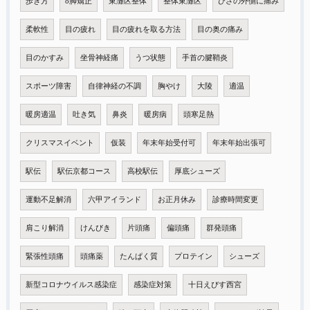
歩き方
o脚矯正
東灘区整体
整体東灘区
ひざの外側に痛み
柔軟性
目の疲れ
目の疲れを取る方法
目の奥の痛み
目のかすみ
坐骨神経痛
うつ状態
手首の腱鞘炎
スポーツ障害
自律神経の不調
胸やけ
大陵
適温
暖房適温
吐き気
鼻炎
暖房病
頭寒足熱
クリスマスイベント
仮装
年末年始受付可
年末年始出張可
駅伝
駅伝京都コース
高校駅伝
厚底シューズ
運動不足解消
六甲アイランド
お正月休み
診療時間変更
肩こり解消
けんびき
片頭痛
偏頭痛
群発頭痛
緊張性頭痛
頭痛薬
たんぱく質
プロテイン
シューズ
新型コロナウイルス感染症
感染症対策
十日えびす西宮