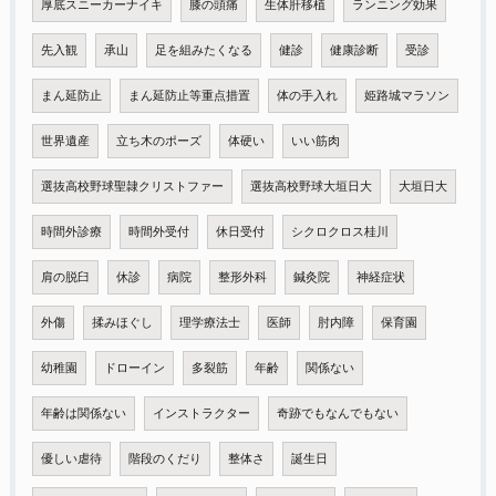
厚底スニーカーナイキ
膝の頭痛
生体肝移植
ランニング効果
先入観
承山
足を組みたくなる
健診
健康診断
受診
まん延防止
まん延防止等重点措置
体の手入れ
姫路城マラソン
世界遺産
立ち木のポーズ
体硬い
いい筋肉
選抜高校野球聖隷クリストファー
選抜高校野球大垣日大
大垣日大
時間外診療
時間外受付
休日受付
シクロクロス桂川
肩の脱臼
休診
病院
整形外科
鍼灸院
神経症状
外傷
揉みほぐし
理学療法士
医師
肘内障
保育園
幼稚園
ドローイン
多裂筋
年齢
関係ない
年齢は関係ない
インストラクター
奇跡でもなんでもない
優しい虐待
階段のくだり
整体さ
誕生日