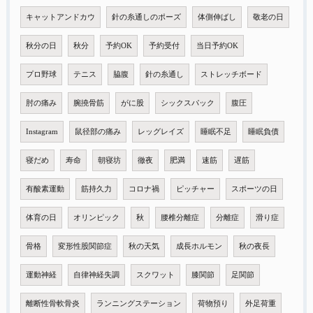
キャットアンドカウ
針の糸通しのポーズ
体側伸ばし
敬老の日
秋分の日
秋分
予約OK
予約受付
当日予約OK
プロ野球
テニス
脇腹
針の糸通し
ストレッチボード
肘の痛み
腕撓骨筋
がに股
シックスパック
腹圧
Instagram
鼠径部の痛み
レッグレイズ
睡眠不足
睡眠負債
寝だめ
寿命
朝寝坊
徹夜
肥満
速筋
遅筋
有酸素運動
筋持久力
コロナ禍
ピッチャー
スポーツの日
体育の日
オリンピック
秋
腰椎分離症
分離症
滑り症
骨格
変形性股関節症
秋の天気
成長ホルモン
秋の夜長
運動神経
自律神経失調
スクワット
膝関節
足関節
離断性骨軟骨炎
ランニングステーション
荷物預り
外足荷重