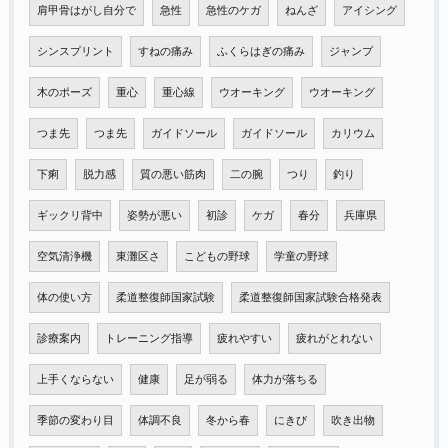
肩甲骨はがし自分で
急性
急性のケガ
ねんざ
アイシング
シンスプリント
すねの痛み
ふくらはぎの痛み
ジャンプ
木のポーズ
重心
重心線
ウオーキング
ウオーキング
つま先
つま先
ガイドソール
ガイドソール
カリウム
下痢
脱力感
質の悪い筋肉
二の腕
つり
釣り
ギックリ背中
姿勢が悪い
初診
ケガ
春分
兵庫県
空気清浄機
東灘区さ
こどもの野球
学童の野球
体の使い方
柔道整復師国家試験
柔道整復師国家試験合格発表
診療案内
トレーニング指導
疲れやすい
疲れがとれない
上手くならない
健康
足が弱る
体力が落ちる
季節の変わり目
体調不良
冬から春
にきび
吹き出物