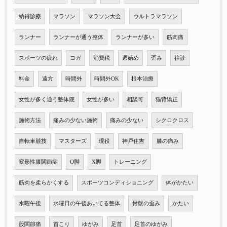
納得診療
マラソン
マラソン大会
ウルトラマラソン
ランナー
ランナーが通う整体
ランナーが多い
筋肉痛
スポーツの疲れ
ヨガ
消費税
週始め
歪み
往診
料金
遠方
時間外
時間外OK
根本治療
女性が多く通う整体院
女性が多い
相談可
猫背矯正
施術方法
痛みの少ない施術
痛みの少ない
シクロクロス
自転車競技
マスターズ
現役
神戸住吉
膝の痛み
変形性膝関節症
O脚
X脚
トレーニング
筋肉を柔らかくする
スポーツコンディショニング
体がかたい
水曜午後
水曜日の午後あいてる整体
骨盤の歪み
かたい
股関節痛
首こり
ゆがみ
足首
足首のゆがみ