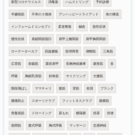
新型コロナウイルス
消毒薬
ハムストリング
予約診療
半腱様筋
不幸の３徴候
アンハッピートライアッド
体の構造
インフォームドコンセプト
柔道整復
鍼灸
急性症状
慢性症状
肩鎖関節脱臼
肩甲上腕関節
肩甲胸郭関節
ローテーターカフ
回旋腱板
投球障害
僧帽筋
三角筋
広背筋
前鋸筋
翼状肩甲
長胸神経麻痺
菱形筋
首
呼吸
胸鎖乳突筋
斜角筋
サイクリング
大腰筋
階段飛ばし
ママチャリ
腹筋
背筋
前屈
プランク
腰痛防止
スポーツクラブ
フィットネスクラブ
腹横筋
骨盤底筋
ドローイング
尿もれ
横隔膜
排尿
排便
肋間筋
腹式呼吸
胸式呼吸
マッサージ
交感神経