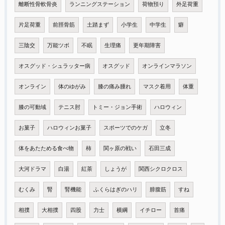
離断性骨軟骨炎
ランニングステーション
荷物預り
外足荷重
片足荷重
前脛骨筋
土踏まず
小学生
中学生
癖
三陰交
万能ツボ
不眠
生理痛
更年期障害
オスグッド・シュラッター病
オスグッド
オンラインマラソン
オンライン
体のゆがみ
膝の痛み腫れ
マスク着用
体重
膝の可動域
テニス肘
トミー・ジョン手術
ハロウィン
お菓子
ハロウィンお菓子
スポーツでのケガ
立冬
体をあたためる食べ物
柿
関ヶ原の戦い
石田三成
大河ドラマ
白湯
紅茶
しょうが
関西シクロクロス
むくみ
腎
腎機能
ふくらはぎのハリ
腓腹筋
すね
相撲
大相撲
四股
力士
横綱
イチロー
首痛