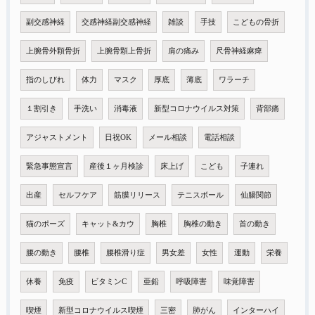
副交感神経
交感神経副交感神経
雑談
手技
こどもの骨折
上腕骨外顆骨折
上腕骨顆上骨折
肩の痛み
尺骨神経麻痺
指のしびれ
体力
マスク
厚底
薄底
ワラーチ
１割引き
手洗い
消毒液
新型コロナウイルス対策
背部痛
アジャストメント
日祝OK
メール相談
電話相談
緊急事態宣言
産後１ヶ月検診
床上げ
こども
子連れ
出産
セルフケア
筋膜リリース
テニスボール
仙腸関節
猫のポーズ
キャット&カウ
胸椎
胸椎の動き
首の動き
腰の動き
腰椎
腰椎滑り症
男女差
女性
運動
栄養
休養
免疫
ビタミンC
亜鉛
呼吸障害
味覚障害
喫煙
新型コロナウイルス喫煙
三密
肺がん
インターハイ