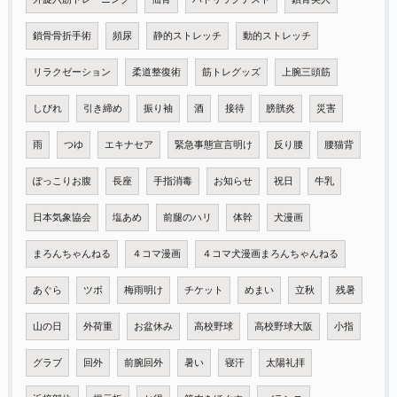
鎖骨骨折手術
頻尿
静的ストレッチ
動的ストレッチ
リラクゼーション
柔道整復術
筋トレグッズ
上腕三頭筋
しびれ
引き締め
振り袖
酒
接待
膀胱炎
災害
雨
つゆ
エキナセア
緊急事態宣言明け
反り腰
腰猫背
ぽっこりお腹
長座
手指消毒
お知らせ
祝日
牛乳
日本気象協会
塩あめ
前腿のハリ
体幹
犬漫画
まろんちゃんねる
４コマ漫画
４コマ犬漫画まろんちゃんねる
あぐら
ツボ
梅雨明け
チケット
めまい
立秋
残暑
山の日
外荷重
お盆休み
高校野球
高校野球大阪
小指
グラブ
回外
前腕回外
暑い
寝汗
太陽礼拝