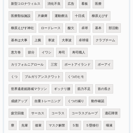
新型コロナウィルス
消化不良
広告
看板
医療
医療類似施設
片麻痺
運動療法
十日戎
柳原えびす
柳原えびす神社
ロードレース
酸欠
卓球
基本
部活動
基本は大事
上腕
寒波
大寒波
卓球場
クラブチーム
恵方巻
節分
イワシ
寿司
寿司職人
カリフォルニアロール
三宮
ポートアイランド
ポーアイ
くつ
ブルガリアンスクワット
くつのヒモ
世界遺産姫路城マラソン
ギックリ腰
筋力不足
首の長さ
成績アップ
自重トレーニング
くつの減り
動作確認
疲労回復
サーカス
コーラス
コーラスグループ
適応障害
寮
先輩
後輩
マスク解禁
５類
５塁移行
唾液