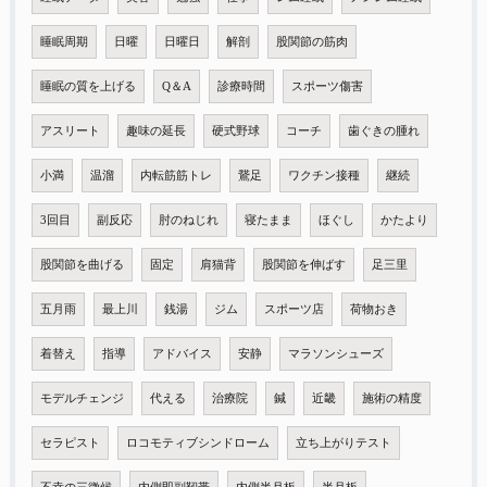
睡眠周期
日曜
日曜日
解剖
股関節の筋肉
睡眠の質を上げる
Q＆A
診療時間
スポーツ傷害
アスリート
趣味の延長
硬式野球
コーチ
歯ぐきの腫れ
小満
温溜
内転筋筋トレ
鵞足
ワクチン接種
継続
3回目
副反応
肘のねじれ
寝たまま
ほぐし
かたより
股関節を曲げる
固定
肩猫背
股関節を伸ばす
足三里
五月雨
最上川
銭湯
ジム
スポーツ店
荷物おき
着替え
指導
アドバイス
安静
マラソンシューズ
モデルチェンジ
代える
治療院
鍼
近畿
施術の精度
セラピスト
ロコモティブシンドローム
立ち上がりテスト