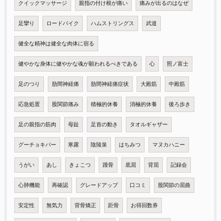
クイックマッサージ
親指の付け根が痛い
痛みが出るのはなぜ
足攣り
ロードバイク
ハムストリングス
武道
健全な精神は健全な肉体に宿る
健やかな身体に健やかな魂が願われるべきである
心
照ノ富士
足のつり
肋間神経痛
肋間神経痛症状
大殿筋
中殿筋
応急処置
股関節痛み
積極的休養
消極的休養
後ろ歩き
足の親指の筋肉
母趾
足首の動き
タオルギャザー
グーチョキパー
寒露
陰陵泉
はちみつ
マヌカハニー
うがい
あし
きょこつ
踵骨
底屈
背屈
記録会
心肺機能
再確認
グレードアップ
口コミ
股関節の屈曲
安定性
無気力
背骨矯正
距骨
お得回数券