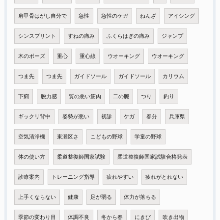
肩甲骨はがし自分で
急性
急性のケガ
ねんざ
アイシング
シンスプリント
すねの痛み
ふくらはぎの痛み
ジャンプ
木のポーズ
重心
重心線
ウオーキング
ウオーキング
つま先
つま先
ガイドソール
ガイドソール
カリウム
下痢
脱力感
質の悪い筋肉
二の腕
つり
釣り
ギックリ背中
姿勢が悪い
初診
ケガ
春分
兵庫県
空気清浄機
東灘区さ
こどもの野球
学童の野球
体の使い方
柔道整復師国家試験
柔道整復師国家試験合格発表
診療案内
トレーニング指導
疲れやすい
疲れがとれない
上手くならない
健康
足が弱る
体力が落ちる
季節の変わり目
体調不良
冬から春
にきび
吹き出物