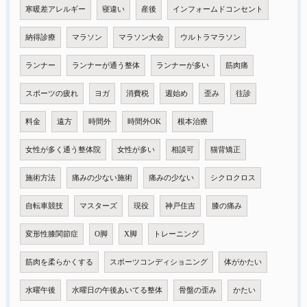
寒暖差アレルギー
寝違い
産後
インフォームドコンセント
納得診療
マラソン
マラソン大会
ウルトラマラソン
ランナー
ランナーが通う整体
ランナーが多い
筋肉痛
スポーツの疲れ
ヨガ
消費税
週始め
歪み
往診
料金
遠方
時間外
時間外OK
根本治療
女性が多く通う整体院
女性が多い
相談可
猫背矯正
施術方法
痛みの少ない施術
痛みの少ない
シクロクロス
自転車競技
マスターズ
現役
神戸住吉
膝の痛み
変形性膝関節症
O脚
X脚
トレーニング
筋肉を柔らかくする
スポーツコンディショニング
体がかたい
水曜午後
水曜日の午後あいてる整体
骨盤の歪み
かたい