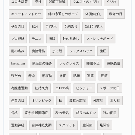
コロナ対策
脊柱
関節可動域
ウエストのくびれ
くびれ
キャットアンドカウ
針の糸通しのポーズ
体側伸ばし
敬老の日
秋分の日
秋分
予約OK
予約受付
当日予約OK
プロ野球
テニス
脇腹
針の糸通し
ストレッチボード
肘の痛み
腕撓骨筋
がに股
シックスパック
腹圧
Instagram
鼠径部の痛み
レッグレイズ
睡眠不足
睡眠負債
寝だめ
寿命
朝寝坊
徹夜
肥満
速筋
遅筋
有酸素運動
筋持久力
コロナ禍
ピッチャー
スポーツの日
体育の日
オリンピック
秋
腰椎分離症
分離症
滑り症
骨格
変形性股関節症
秋の天気
成長ホルモン
秋の夜長
運動神経
自律神経失調
スクワット
膝関節
足関節