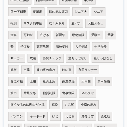
不幸の三徴候
内側即副靭帯
内側半月板
半月板
前十字靱帯
夏風邪
膝の痛み原因
シニア犬
シニア
転倒
マスク熱中症
むくみ取り
夏バテ
大根おろし
食事
可動域
広げる
祇園祭
動物病院
受験生
受験
塾
予備校
家庭教師
高校受験
大学受験
中学受験
サッカー
成績
姿勢チェック
立ちっぱなし
座りっぱなし
腱板
言葉
膝の裏の痛み
膝の裏
市民ランナー
食欲不振
土用
夏の土用
高温多湿
大円筋
肩甲挙筋
筋力
片足立ち
糖質制限
食事制限
体のクセ
痛くなるのは理由がある
感染
もみ屋
小指の痛み
パソコン
キーボード
ひじ
ねじれ
見分け方
後遺症