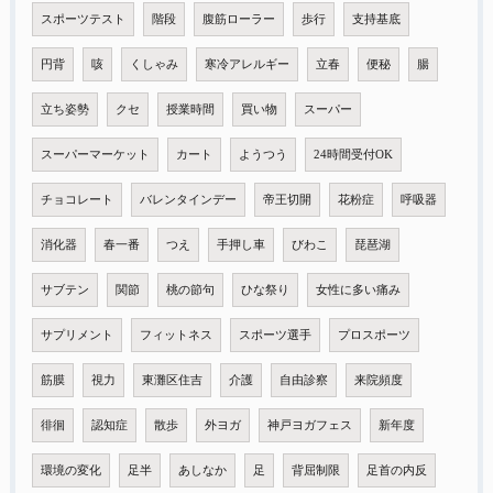
スポーツテスト
階段
腹筋ローラー
歩行
支持基底
円背
咳
くしゃみ
寒冷アレルギー
立春
便秘
腸
立ち姿勢
クセ
授業時間
買い物
スーパー
スーパーマーケット
カート
ようつう
24時間受付OK
チョコレート
バレンタインデー
帝王切開
花粉症
呼吸器
消化器
春一番
つえ
手押し車
びわこ
琵琶湖
サブテン
関節
桃の節句
ひな祭り
女性に多い痛み
サプリメント
フィットネス
スポーツ選手
プロスポーツ
筋膜
視力
東灘区住吉
介護
自由診察
来院頻度
徘徊
認知症
散歩
外ヨガ
神戸ヨガフェス
新年度
環境の変化
足半
あしなか
足
背屈制限
足首の内反