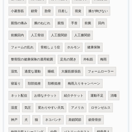
小菱形筋
鎖骨
肋骨
日差し
視覚
膝が伸びない
親指の痛み
腕のねじれ
親指
手首
前腕
回内
前腕回内
人工骨頭
人工股関節
人工膝関節
フォームの乱れ
骨粗しょう症
ホルモン
健康保険
整骨院の健康保険の適用範囲
足先の開き
外転筋
梅雨
湿気
適度な運動
睡眠
大腿筋膜張筋
フォームローラー
寝返り
頚部捻挫
頚椎捻挫
梅雨入りキャンペーン
ネット配信
お得なチケット
紹介チケット
運動不足
消毒
湿度
気圧
変わりやすい天気
アメリカ
ロサンゼルス
神戸
犬
猫
ネコパンチ
肩鎖関節
鎖骨骨折
外旋六筋トレーニング
仙骨
パトリックテスト
鎖骨美人