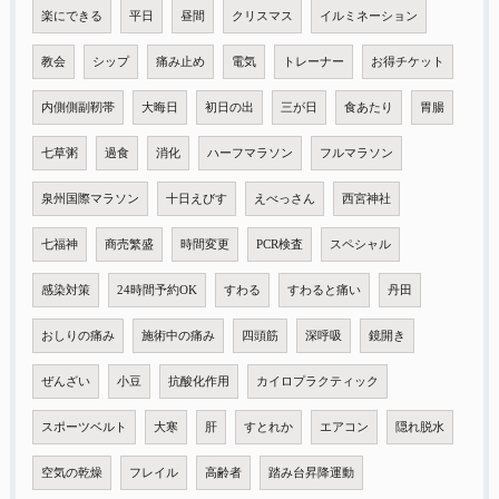
楽にできる
平日
昼間
クリスマス
イルミネーション
教会
シップ
痛み止め
電気
トレーナー
お得チケット
内側側副靭帯
大晦日
初日の出
三が日
食あたり
胃腸
七草粥
過食
消化
ハーフマラソン
フルマラソン
泉州国際マラソン
十日えびす
えべっさん
西宮神社
七福神
商売繁盛
時間変更
PCR検査
スペシャル
感染対策
24時間予約OK
すわる
すわると痛い
丹田
おしりの痛み
施術中の痛み
四頭筋
深呼吸
鏡開き
ぜんざい
小豆
抗酸化作用
カイロプラクティック
スポーツベルト
大寒
肝
すとれか
エアコン
隠れ脱水
空気の乾燥
フレイル
高齢者
踏み台昇降運動