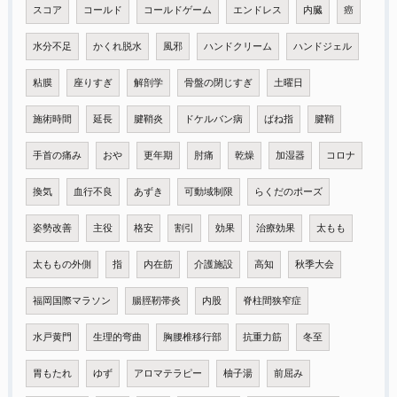
スコア
コールド
コールドゲーム
エンドレス
内臓
癌
水分不足
かくれ脱水
風邪
ハンドクリーム
ハンドジェル
粘膜
座りすぎ
解剖学
骨盤の閉じすぎ
土曜日
施術時間
延長
腱鞘炎
ドケルバン病
ばね指
腱鞘
手首の痛み
おや
更年期
肘痛
乾燥
加湿器
コロナ
換気
血行不良
あずき
可動域制限
らくだのポーズ
姿勢改善
主役
格安
割引
効果
治療効果
太もも
太ももの外側
指
内在筋
介護施設
高知
秋季大会
福岡国際マラソン
腸脛靭帯炎
内股
脊柱間狭窄症
水戸黄門
生理的弯曲
胸腰椎移行部
抗重力筋
冬至
胃もたれ
ゆず
アロマテラピー
柚子湯
前屈み