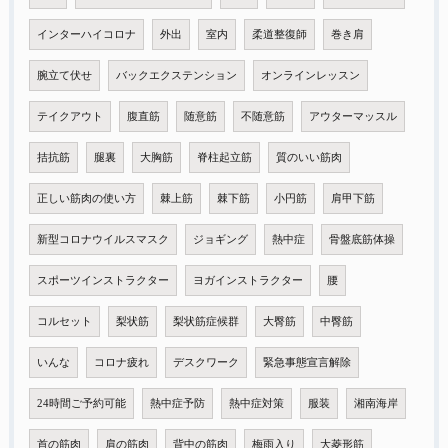
インターハイコロナ
外出
室内
柔道整復師
巻き肩
腕立て伏せ
バックエクステンション
オンラインレッスン
テイクアウト
腹直筋
随意筋
不随意筋
アウターマッスル
拮抗筋
腿裏
大胸筋
脊柱起立筋
質のいい筋肉
正しい筋肉の使い方
棘上筋
棘下筋
小円筋
肩甲下筋
新型コロナウイルスマスク
ジョギング
熱中症
骨盤底筋体操
スポーツインストラクター
ヨガインストラクター
腰
コルセット
梨状筋
梨状筋症候群
大臀筋
中臀筋
いんな
コロナ疲れ
デスクワーク
緊急事態宣言解除
24時間ご予約可能
熱中症予防
熱中症対策
服装
湘南海岸
首の筋肉
肩の筋肉
背中の筋肉
梅雨入り
大菱形筋