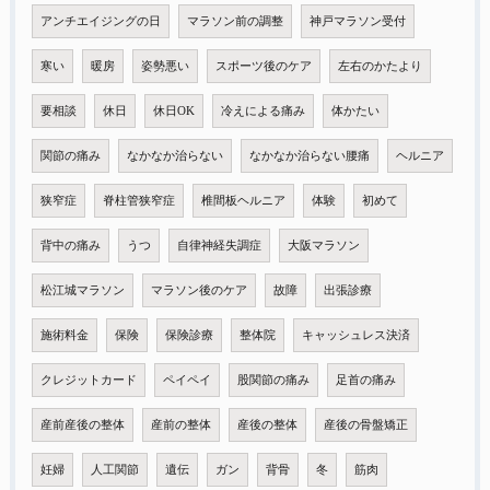
アンチエイジングの日
マラソン前の調整
神戸マラソン受付
寒い
暖房
姿勢悪い
スポーツ後のケア
左右のかたより
要相談
休日
休日OK
冷えによる痛み
体かたい
関節の痛み
なかなか治らない
なかなか治らない腰痛
ヘルニア
狭窄症
脊柱管狭窄症
椎間板ヘルニア
体験
初めて
背中の痛み
うつ
自律神経失調症
大阪マラソン
松江城マラソン
マラソン後のケア
故障
出張診療
施術料金
保険
保険診療
整体院
キャッシュレス決済
クレジットカード
ペイペイ
股関節の痛み
足首の痛み
産前産後の整体
産前の整体
産後の整体
産後の骨盤矯正
妊婦
人工関節
遺伝
ガン
背骨
冬
筋肉