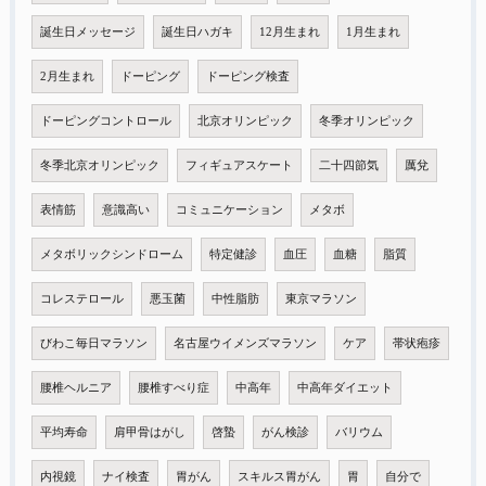
誕生日メッセージ
誕生日ハガキ
12月生まれ
1月生まれ
2月生まれ
ドーピング
ドーピング検査
ドーピングコントロール
北京オリンピック
冬季オリンピック
冬季北京オリンピック
フィギュアスケート
二十四節気
厲兌
表情筋
意識高い
コミュニケーション
メタボ
メタボリックシンドローム
特定健診
血圧
血糖
脂質
コレステロール
悪玉菌
中性脂肪
東京マラソン
びわこ毎日マラソン
名古屋ウイメンズマラソン
ケア
帯状疱疹
腰椎ヘルニア
腰椎すべり症
中高年
中高年ダイエット
平均寿命
肩甲骨はがし
啓蟄
がん検診
バリウム
内視鏡
ナイ検査
胃がん
スキルス胃がん
胃
自分で