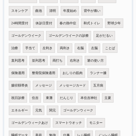
スキンケア
曲池
清明
年度始め
背中が痛い
24時間受付
休診日受付
春の熱中症
和式トイレ
野球少年
ゴールデンウイーク
ゴールデンウイークの診療
足がだるい
治療
手当て
左利き
両利き
右脳
左脳
ことば
直列思考
並列思考
両打ち
右利き
箸の使い方
保険適用
整骨院保険適用
おしりの筋肉
ランナー膝
腸径靱帯炎
メッセージ
メッセージカード
五月病
祝日診療
住吉
東灘
だんじり
本住吉神社
立夏
エネルギー
元気
関元
ゴールデンウィーク
ゴールデンウィークあけ
スマートウオッチ
モニター
睡眠データ
美容
勉強
仕事
レム睡眠
ノンレム睡眠