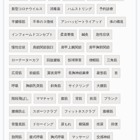
新型コロナウイルス
消毒薬
ハムストリング
予約診療
半腱様筋
不幸の３徴候
アンハッピートライアッド
体の構造
インフォームドコンセプト
柔道整復
鍼灸
急性症状
慢性症状
肩鎖関節脱臼
肩甲上腕関節
肩甲胸郭関節
ローテーターカフ
回旋腱板
投球障害
僧帽筋
三角筋
広背筋
前鋸筋
翼状肩甲
長胸神経麻痺
菱形筋
首
呼吸
胸鎖乳突筋
斜角筋
サイクリング
大腰筋
階段飛ばし
ママチャリ
腹筋
背筋
前屈
プランク
腰痛防止
スポーツクラブ
フィットネスクラブ
腹横筋
骨盤底筋
ドローイング
尿もれ
横隔膜
排尿
排便
肋間筋
腹式呼吸
胸式呼吸
マッサージ
交感神経