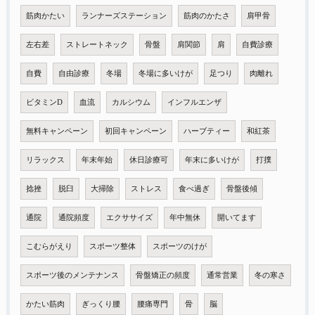
筋肉かたい
ランナーズステーション
筋肉のかたさ
肩甲骨
左右差
ストレートネック
骨盤
肩関節
肩
自費診療
自費
自由診療
冬場
冬場に多いけが
足つり
肉離れ
ビタミンD
血流
カルシウム
インフルエンザ
無料キャンペーン
初回キャンペーン
ハーブティー
和紅茶
リラックス
年末年始
休日診療可
年末に多いけが
打撲
捻挫
脱臼
大掃除
ストレス
食べ過ぎ
骨盤後傾
通院
通院頻度
エクササイズ
年中無休
開いてます
こむらがえり
スポーツ整体
スポーツのけが
スポーツ後のメンテナンス
骨盤矯正の頻度
通常営業
冬の寒さ
かたい筋肉
ぎっくり腰
腰痛専門
骨
脳