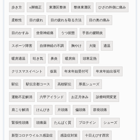
歩き方
o脚矯正
東灘区整体
整体東灘区
ひざの外側に痛み
柔軟性
目の疲れ
目の疲れを取る方法
目の奥の痛み
目のかすみ
坐骨神経痛
うつ状態
手首の腱鞘炎
スポーツ障害
自律神経の不調
胸やけ
大陵
適温
暖房適温
吐き気
鼻炎
暖房病
頭寒足熱
クリスマスイベント
仮装
年末年始受付可
年末年始出張可
駅伝
駅伝京都コース
高校駅伝
厚底シューズ
運動不足解消
六甲アイランド
お正月休み
診療時間変更
肩こり解消
けんびき
片頭痛
偏頭痛
群発頭痛
緊張性頭痛
頭痛薬
たんぱく質
プロテイン
シューズ
新型コロナウイルス感染症
感染症対策
十日えびす西宮