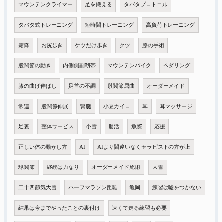
マウンテンクライマー
足を鍛える
タバタプロトコル
タバタ式トレーニング
短時間トレーニング
高負荷トレーニング
霜降
お尻歩き
ケツだけ歩き
クツ
膝の手術
股関節の動き
内側側副靱帯
マウンテンバイク
ペダリング
膝の曲げ伸ばし
足首の不調
股関節屈曲
オーダーメイド
常連
股関節伸展
腎臓
小豆カイロ
耳
耳マッサージ
足裏
整体サービス
小雪
腸活
魚際
応援
正しい体の動かし方
AI
AIより間違いなくセラピストの方が上
球関節
継続は力なり
オーダーメイド施術
大雪
二十四節気大雪
ハーフマラソン距離
亀岡
練習は嘘をつかない
結果は今までやったことの裏付け
速くて走る練習も必要