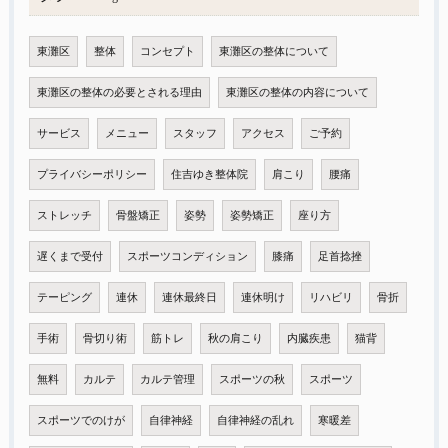
東灘区
整体
コンセプト
東灘区の整体について
東灘区の整体の必要とされる理由
東灘区の整体の内容について
サービス
メニュー
スタッフ
アクセス
ご予約
プライバシーポリシー
住吉ゆき整体院
肩こり
腰痛
ストレッチ
骨盤矯正
姿勢
姿勢矯正
座り方
遅くまで受付
スポーツコンディション
膝痛
足首捻挫
テーピング
連休
連休最終日
連休明け
リハビリ
骨折
手術
骨切り術
筋トレ
秋の肩こり
内臓疾患
猫背
無料
カルテ
カルテ管理
スポーツの秋
スポーツ
スポーツでのけが
自律神経
自律神経の乱れ
寒暖差