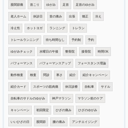
股関節痛
首こり
ゆがみ
足首
足首のゆがみ
老人ホーム
休診日
首の痛み
出張
矯正
冷え
冷え性
ホットヨガ
ランニング
トレラン
トレールランニング
待ち時間なし
予約制
予約
ゆがみチェック
水曜日の午後
整骨院
接骨院
時間OK
パフォーマンス
パフォーマンスアップ
フォースタンス理論
動作検査
検査
問診
寒さ
紹介
紹介キャンペーン
紹介カード
スポーツの筋肉痛
休日診療
自転車
サドル
自転車のサドルのゆがみ
神戸マラソン
マラソン前のケア
キャンペーン
初回限定
ひざの痛み
ひざのゆがみ
いいひざの日
股関節
腰の痛み
アンチエイジング