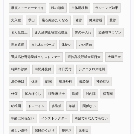
厚底スニーカーナイキ
膝の頭痛
生体肝移植
ランニング効果
先入観
承山
足を組みたくなる
健診
健康診断
受診
まん延防止
まん延防止等重点措置
体の手入れ
姫路城マラソン
世界遺産
立ち木のポーズ
体硬い
いい筋肉
選抜高校野球聖隷クリストファー
選抜高校野球大垣日大
大垣日大
時間外診療
時間外受付
休日受付
シクロクロス桂川
肩の脱臼
休診
病院
整形外科
鍼灸院
神経症状
外傷
揉みほぐし
理学療法士
医師
肘内障
保育園
幼稚園
ドローイン
多裂筋
年齢
関係ない
年齢は関係ない
インストラクター
奇跡でもなんでもない
優しい虐待
階段のくだり
整体さ
誕生日