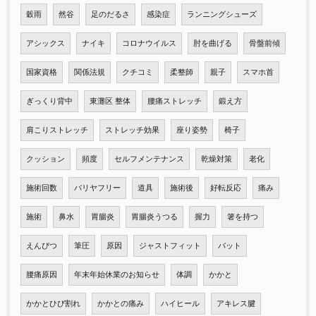
穀雨
然谷
足のだるさ
感染症
ランニングシューズ
アシックス
ナイキ
コロナウイルス
肘を曲げる
骨盤前傾
国家資格
関係法規
クチコミ
柔整師
親子
スマホ首
ぎっくり背中
東灘区 整体
腰痛ストレッチ
鍛え方
肩こりストレッチ
ストレッチ効果
座り姿勢
椅子
クッション
頻度
セルフメンテナンス
乾燥対策
老化
施術回数
バリヤフリー
道具
施術後
好転反応
痛み
施術
鼻水
胃腸炎
胃腸炎うつる
握力
箸を持つ
えんぴつ
筆圧
原因
ジャストフィット
バット
腰痛原因
年末年始休業のお知らせ
体調
かかと
かかとひび割れ
かかとの痛み
ハイヒール
アキレス腱