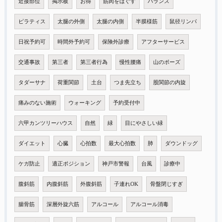
近接部位
掲示板
お得
筋肉をほぐす
バランス
ピラティス
太腿の外側
太腿の内側
半膜様筋
鼠径リンパ
日祝予約可
時間外予約可
保険外診療
アフターサービス
交通事故
第三者
第三者行為
慢性腰痛
山のポーズ
タダーサナ
荷重関節
土台
つま先立ち
股関節の内旋
痛みのない施術
ウォーキング
予約受付中
六甲カンツリーハウス
自然
緑
目にやさしい緑
ダイエット
心臓
心拍数
最大心拍数
肺
ダウンドッグ
ケガ防止
適正ポジション
神戸市警報
台風
診療中
腹斜筋
内腹斜筋
外腹斜筋
子連れOK
骨盤閉じすぎ
腸骨筋
深層外旋六筋
アルコール
アルコール消毒