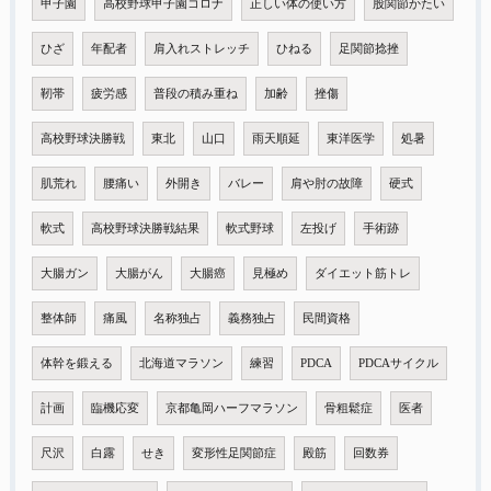
甲子園
高校野球甲子園コロナ
正しい体の使い方
股関節かたい
ひざ
年配者
肩入れストレッチ
ひねる
足関節捻挫
靭帯
疲労感
普段の積み重ね
加齢
挫傷
高校野球決勝戦
東北
山口
雨天順延
東洋医学
処暑
肌荒れ
腰痛い
外開き
バレー
肩や肘の故障
硬式
軟式
高校野球決勝戦結果
軟式野球
左投げ
手術跡
大腸ガン
大腸がん
大腸癌
見極め
ダイエット筋トレ
整体師
痛風
名称独占
義務独占
民間資格
体幹を鍛える
北海道マラソン
練習
PDCA
PDCAサイクル
計画
臨機応変
京都亀岡ハーフマラソン
骨粗鬆症
医者
尺沢
白露
せき
変形性足関節症
殿筋
回数券