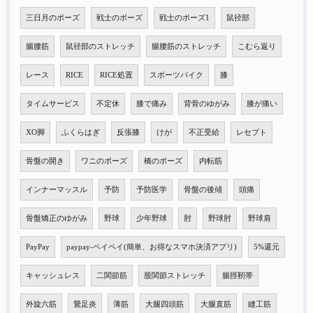
三日月のポーズ
戦士のポーズ
戦士のポーズ1
鼠径部
腸腰筋
鼠径部のストレッチ
腸腰筋のストレッチ
こむら返り
レース
RICE
RICE処置
スポーツバイク
膝
タイムサービス
不定休
膝で痛み
背骨のゆがみ
膝が痛い
XO脚
ふくらはぎ
反張膝
けが
不正受給
レセプト
骨盤の開き
ワニのポーズ
橋のポーズ
内転筋
インナーマッスル
予防
予防医学
骨盤の後傾
頭痛
骨盤矯正のゆがみ
野球
少年野球
肘
野球肘
野球肩
PayPay
paypay-ペイペイ(簡単、お得なスマホ決済アプリ)
5%還元
キャッシュレス
二関節筋
股関節ストレッチ
腸脛靭帯
外旋六筋
鵞足炎
薄筋
大腿四頭筋
大腿直筋
縫工筋