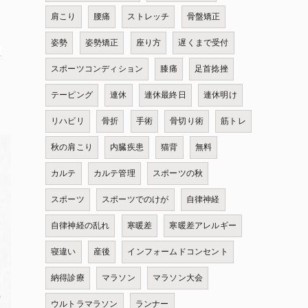
肩こり
腰痛
ストレッチ
骨盤矯正
姿勢
姿勢矯正
座り方
遅くまで受付
た
スポーツコンディション
膝痛
足首捻挫
テーピング
連休
連休最終日
連休明け
リハビリ
骨折
手術
骨切り術
筋トレ
秋の肩こり
内臓疾患
猫背
無料
カルテ
カルテ管理
スポーツの秋
スポーツ
スポーツでのけが
自律神経
自律神経の乱れ
寒暖差
寒暖差アレルギー
寝違い
産後
インフォームドコンセント
納得診療
マラソン
マラソン大会
ウルトラマラソン
ランナー