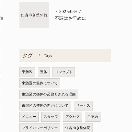
間
2025/03/07
不調はお早めに
伸
が
調
タグ
Tags
る
東灘区
整体
コンセプト
筋
東灘区の整体について
た
東灘区の整体の必要とされる理由
東灘区の整体の内容について
サービス
肢
こ
メニュー
スタッフ
アクセス
ご予約
プライバシーポリシー
住吉ゆき整体院