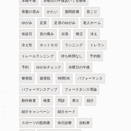
水曜午後
水曜日の午後あいてる整体
骨盤の歪み
かたい
股関節痛
首こり
ゆがみ
足首
足首のゆがみ
老人ホーム
休診日
首の痛み
出張
矯正
冷え
冷え性
ホットヨガ
ランニング
トレラン
トレールランニング
待ち時間なし
予約制
予約
ゆがみチェック
水曜日の午後
整骨院
接骨院
時間OK
パフォーマンス
パフォーマンスアップ
フォースタンス理論
動作検査
検査
問診
寒さ
紹介
紹介キャンペーン
紹介カード
スポーツの筋肉痛
休日診療
自転車