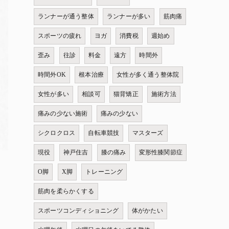
ランナーが通う整体
ランナーが多い
筋肉痛
スポーツの疲れ
ヨガ
消費税
週始め
歪み
往診
料金
遠方
時間外
時間外OK
根本治療
女性が多く通う整体院
女性が多い
相談可
猫背矯正
施術方法
痛みの少ない施術
痛みの少ない
シクロクロス
自転車競技
マスターズ
現役
神戸住吉
膝の痛み
変形性膝関節症
O脚
X脚
トレーニング
筋肉を柔らかくする
スポーツコンディショニング
体がかたい