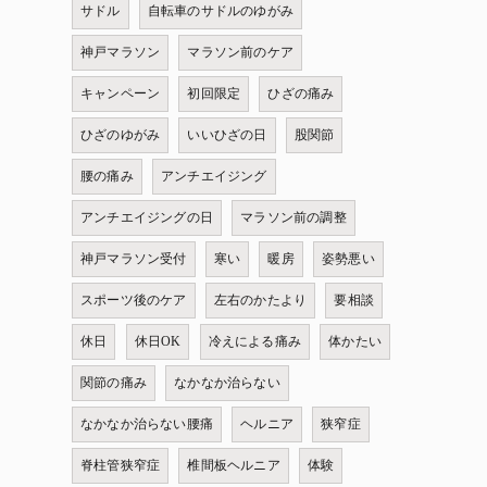
サドル
自転車のサドルのゆがみ
神戸マラソン
マラソン前のケア
キャンペーン
初回限定
ひざの痛み
ひざのゆがみ
いいひざの日
股関節
腰の痛み
アンチエイジング
アンチエイジングの日
マラソン前の調整
神戸マラソン受付
寒い
暖房
姿勢悪い
スポーツ後のケア
左右のかたより
要相談
休日
休日OK
冷えによる痛み
体かたい
関節の痛み
なかなか治らない
なかなか治らない腰痛
ヘルニア
狭窄症
脊柱管狭窄症
椎間板ヘルニア
体験