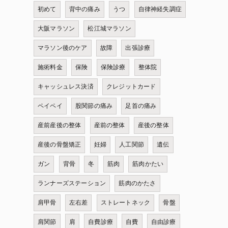
初めて
背中の痛み
うつ
自律神経失調症
大阪マラソン
松江城マラソン
マラソン後のケア
故障
出張診療
施術料金
保険
保険診療
整体院
キャッシュレス決済
クレジットカード
ペイペイ
股関節の痛み
足首の痛み
産前産後の整体
産前の整体
産後の整体
産後の骨盤矯正
妊婦
人工関節
遺伝
ガン
背骨
冬
筋肉
筋肉かたい
ランナーズステーション
筋肉のかたさ
肩甲骨
左右差
ストレートネック
骨盤
肩関節
肩
自費診療
自費
自由診療