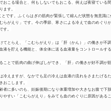
でおこる場合と、何もしないでもおこる、例えば夜寝ている
ります。
のことです。ふくらはぎの筋肉が緊張して縮んだ状態を無意識に
むらがえり」です。今の季節、寒さによる冷えで血のめぐり
です。
けてとらえ、「こむらがえり」は「肝（かん）」の働きが不
血液を貯える機能と、体全体に送る血液量をコントロールす
ることで筋肉の曲げ伸ばしができ、「肝」の働きが好不調が
は冷えますが、なかでも足の冷えは血液の流れをさまたげる
きおこします。
齢者に多いのも、妊娠後期になり体重増加や大きなお腹で下
りやすい「こむらがえり」をみても血のめぐりに原因がある